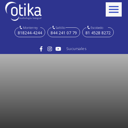
Monterrey
Saltillo
Escobedo
818244-4244
844 241 07 79
81 4528 8272
Sucursales