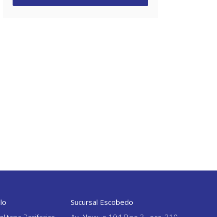
llo
Sucursal Escobedo
litana Periferico
Av. Nexxus 104-Piso 3 Local 310,