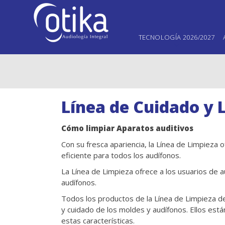
TECNOLOGÍA 2026/2027
Línea de Cuidado y 
Cómo limpiar Aparatos auditivos
Con su fresca apariencia, la Línea de Limpieza 
eficiente para todos los audífonos.
La Línea de Limpieza ofrece a los usuarios de 
audífonos.
Todos los productos de la Línea de Limpieza d
y cuidado de los moldes y audífonos. Ellos es
estas características.