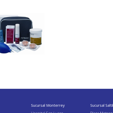
Sucursal Monterrey
Sucursal Salti
Hospital San Lucas
Plaza Metropo