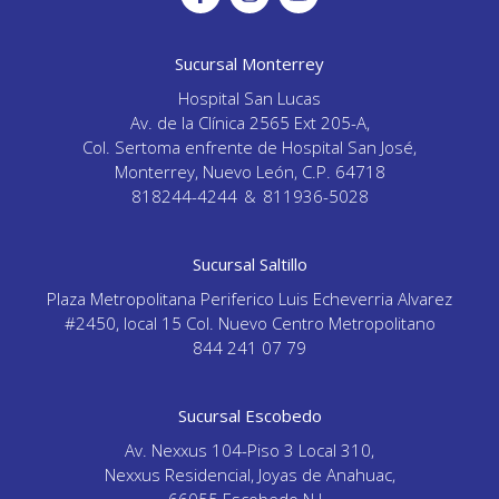
Sucursal Monterrey
Hospital San Lucas
Av. de la Clínica 2565 Ext 205-A,
Col. Sertoma enfrente de Hospital San José,
Monterrey, Nuevo León, C.P. 64718
818244-4244
&
811936-5028
Sucursal Saltillo
Plaza Metropolitana Periferico Luis Echeverria Alvarez
#2450, local 15 Col. Nuevo Centro Metropolitano
844 241 07 79
Sucursal Escobedo
Av. Nexxus 104-Piso 3 Local 310,
Nexxus Residencial, Joyas de Anahuac,
66055 Escobedo N.L.