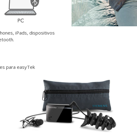
hones, iPads, dispositivos
etooth.
les para easyTek