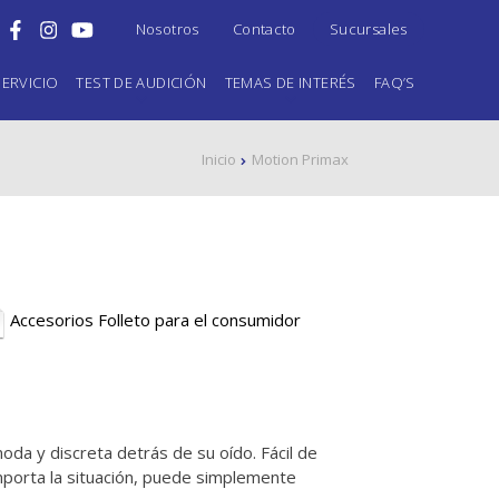
Nosotros
Contacto
Sucursales
ERVICIO
TEST DE AUDICIÓN
TEMAS DE INTERÉS
FAQ’S
Inicio
Motion Primax
Accesorios Folleto para el consumidor
da y discreta detrás de su oído. Fácil de
 importa la situación, puede simplemente