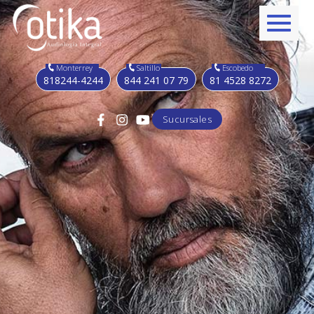
Monterrey
Saltillo
Escobedo
818244-4244
844 241 07 79
81 4528 8272
Sucursales