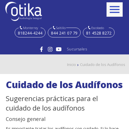
Monterrey
Saltillo
Escobedo
818244-4244
844 241 07 79
81 4528 8272
Sucursales
Inicio
Cuidado de los Audífonos
Cuidado de los Audífonos
Sugerencias prácticas para el
cuidado de los audífonos
Consejo general
Es importante tratar los audífonos con cuidado. Si lo hace