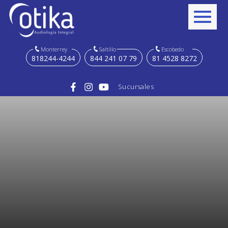
Monterrey
Saltillo
Escobedo
818244-4244
844 241 07 79
81 4528 8272
Sucursales