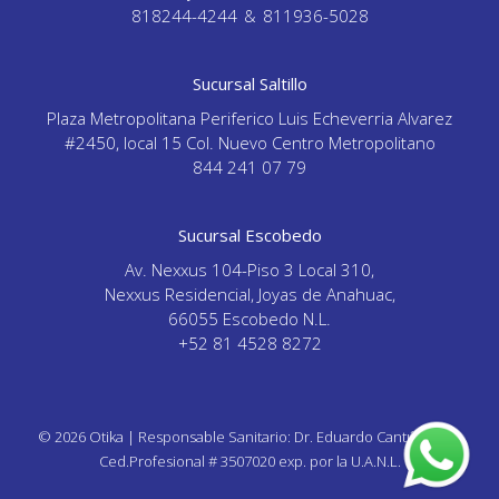
818244-4244
&
811936-5028
Sucursal Saltillo
Plaza Metropolitana Periferico Luis Echeverria Alvarez
#2450, local 15 Col. Nuevo Centro Metropolitano
844 241 07 79
Sucursal Escobedo
Av. Nexxus 104-Piso 3 Local 310,
Nexxus Residencial, Joyas de Anahuac,
66055 Escobedo N.L.
+52 81 4528 8272
© 2026 Otika | Responsable Sanitario: Dr. Eduardo Cantú Garza,
Ced.Profesional # 3507020 exp. por la U.A.N.L.