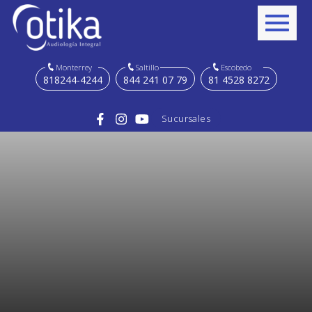
Monterrey
Saltillo
Escobedo
818244-4244
844 241 07 79
81 4528 8272
Sucursales