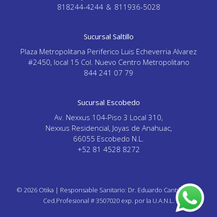
818244-4244
&
811936-5028
Sucursal Saltillo
Plaza Metropolitana Periferico Luis Echeverria Alvarez
#2450, local 15 Col. Nuevo Centro Metropolitano
844 241 07 79
Sucursal Escobedo
Av. Nexxus 104-Piso 3 Local 310,
Nexxus Residencial, Joyas de Anahuac,
66055 Escobedo N.L.
+52 81 4528 8272
© 2026 Otika | Responsable Sanitario: Dr. Eduardo Cantú Garza,
Ced.Profesional # 3507020 exp. por la U.A.N.L.