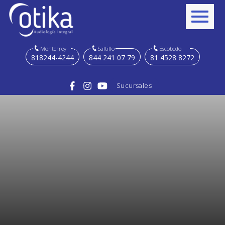
Monterrey
Saltillo
Escobedo
818244-4244
844 241 07 79
81 4528 8272
Sucursales