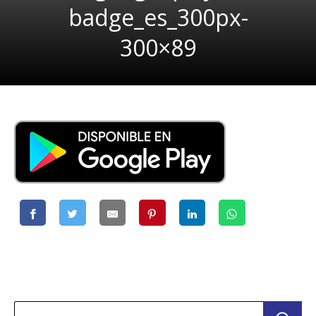
badge_es_300px-
300×89