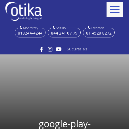
Monterrey
Saltillo
Escobedo
818244-4244
844 241 07 79
81 4528 8272
Sucursales
google-play-