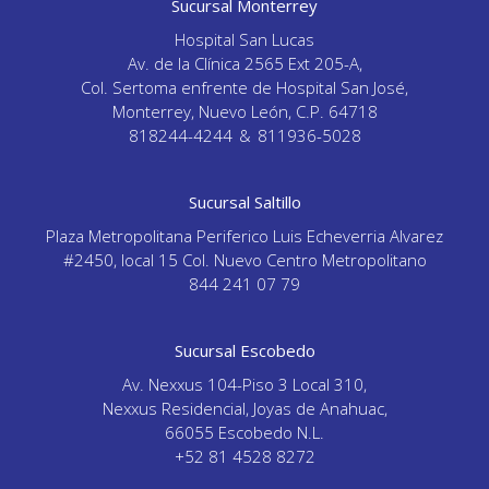
Sucursal Monterrey
Hospital San Lucas
Av. de la Clínica 2565 Ext 205-A,
Col. Sertoma enfrente de Hospital San José,
Monterrey, Nuevo León, C.P. 64718
818244-4244
&
811936-5028
Sucursal Saltillo
Plaza Metropolitana Periferico Luis Echeverria Alvarez
#2450, local 15 Col. Nuevo Centro Metropolitano
844 241 07 79
Sucursal Escobedo
Av. Nexxus 104-Piso 3 Local 310,
Nexxus Residencial, Joyas de Anahuac,
66055 Escobedo N.L.
+52 81 4528 8272