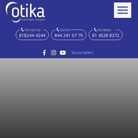
Monterrey
Saltillo
Escobedo
818244-4244
844 241 07 79
81 4528 8272
Sucursales