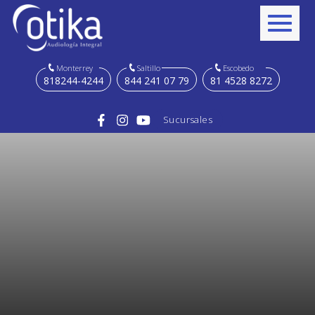
Monterrey
Saltillo
Escobedo
818244-4244
844 241 07 79
81 4528 8272
Sucursales