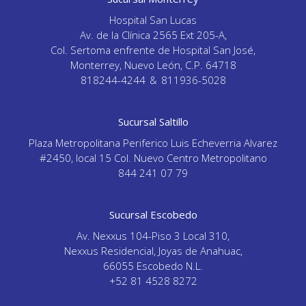
Hospital San Lucas
Av. de la Clínica 2565 Ext 205-A,
Col. Sertoma enfrente de Hospital San José,
Monterrey, Nuevo León, C.P. 64718
818244-4244
&
811936-5028
Sucursal Saltillo
Plaza Metropolitana Periferico Luis Echeverria Alvarez
#2450, local 15 Col. Nuevo Centro Metropolitano
844 241 07 79
Sucursal Escobedo
Av. Nexxus 104-Piso 3 Local 310,
Nexxus Residencial, Joyas de Anahuac,
66055 Escobedo N.L.
+52 81 4528 8272