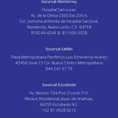
Sucursal Monterrey
Hospital San Lucas
Av. de la Clínica 2565 Ext 205-A,
Col. Sertoma enfrente de Hospital San José,
Monterrey, Nuevo León, C.P. 64718
818244-4244
&
811936-5028
Sucursal Saltillo
Plaza Metropolitana Periferico Luis Echeverria Alvarez
#2450, local 15 Col. Nuevo Centro Metropolitano
844 241 07 79
Sucursal Escobedo
Av. Nexxus 104-Piso 3 Local 310,
Nexxus Residencial, Joyas de Anahuac,
66055 Escobedo N.L.
+52 81 4528 8272