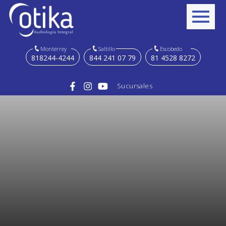
Monterrey
Saltillo
Escobedo
818244-4244
844 241 07 79
81 4528 8272
Sucursales