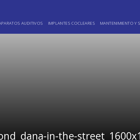
APARATOS AUDITIVOS
IMPLANTES COCLEARES
MANTENIMIENTO Y S
ond_dana-in-the-street_1600x