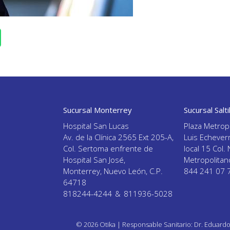
Sucursal Monterrey
Sucursal Salti
Hospital San Lucas
Plaza Metropo
Av. de la Clínica 2565 Ext 205-A,
Luis Echever
Col. Sertoma enfrente de
local 15 Col
Hospital San José,
Metropolitan
Monterrey, Nuevo León, C.P.
844 241 07 
64718
818244-4244
&
811936-5028
© 2026 Otika | Responsable Sanitario: Dr. Eduardo