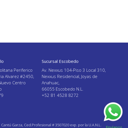
llo
Sucursal Escobedo
litana Periferico
Av. Nexxus 104-Piso 3 Local 310,
ria Alvarez #2450,
Nexxus Residencial, Joyas de
. Nuevo Centro
Anahuac,
o
66055 Escobedo N.L.
79
+52 81 4528 8272
 Cantú Garza, Ced.Profesional # 3507020 exp. por la U.A.N.L.
Envíanos