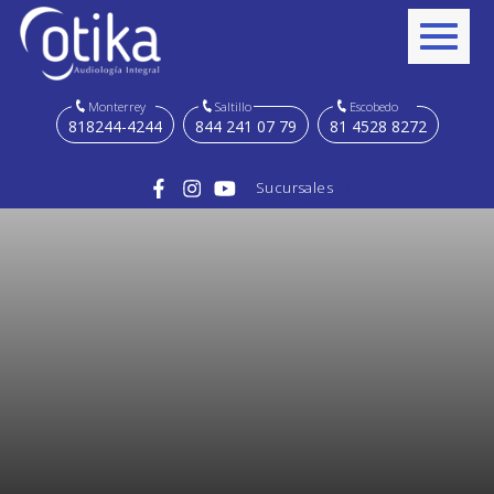
Monterrey
Saltillo
Escobedo
818244-4244
844 241 07 79
81 4528 8272
Sucursales