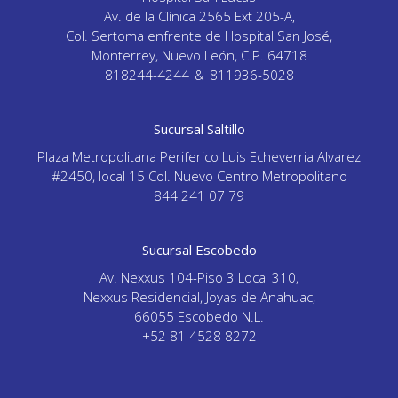
Av. de la Clínica 2565 Ext 205-A,
Col. Sertoma enfrente de Hospital San José,
Monterrey, Nuevo León, C.P. 64718
818244-4244
&
811936-5028
Sucursal Saltillo
Plaza Metropolitana Periferico Luis Echeverria Alvarez
#2450, local 15 Col. Nuevo Centro Metropolitano
844 241 07 79
Sucursal Escobedo
Av. Nexxus 104-Piso 3 Local 310,
Nexxus Residencial, Joyas de Anahuac,
66055 Escobedo N.L.
+52 81 4528 8272