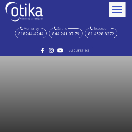
Monterrey
Saltillo
Escobedo
818244-4244
844 241 07 79
81 4528 8272
Sucursales