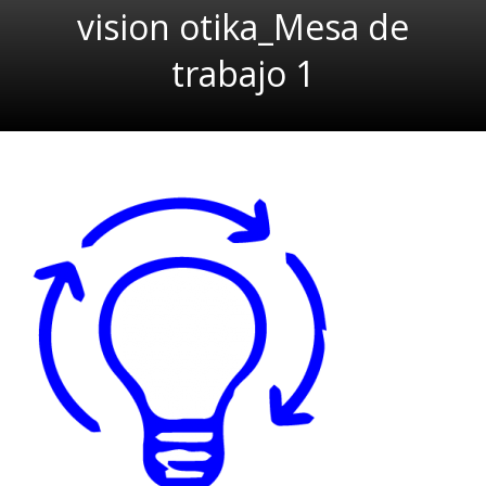
vision otika_Mesa de
trabajo 1