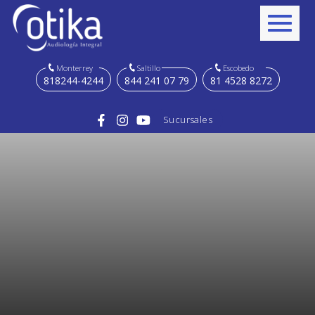
Monterrey
Saltillo
Escobedo
818244-4244
844 241 07 79
81 4528 8272
Sucursales