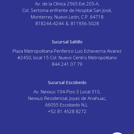
Av. de la Clínica 2565 Ext 205-A,
Col. Sertoma enfrente de Hospital San José,
Monterrey, Nuevo León, C.P. 64718
818244-4244
&
811936-5028
Sucursal Saltillo
Plaza Metropolitana Periferico Luis Echeverria Alvarez
#2450, local 15 Col. Nuevo Centro Metropolitano
844 241 07 79
Sucursal Escobedo
Av. Nexxus 104-Piso 3 Local 310,
Nexxus Residencial, Joyas de Anahuac,
66055 Escobedo N.L.
+52 81 4528 8272